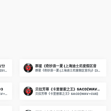
/分
群星《奇妙浪一夏 (上海迪士尼度假区音
群星《奔赴！万人现场 第2期》[FLAC/分轨][518.87MB]
群星《奇妙浪一夏 (上海迪士尼度假区音乐)》[320K/MP3][43.91MB]
3
贝拉芳蒂《卡里普索之王》SACD[WAV+CU
【古典音乐】詹姆斯·高威《季节》1993[WAV+CUE]
贝拉芳蒂《卡里普索之王》SACD[WAV+CUE]