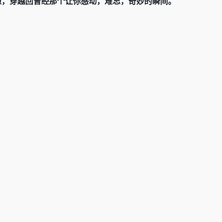
隙，穿越回曾经那个让你感动，难忘，奇妙的瞬间。