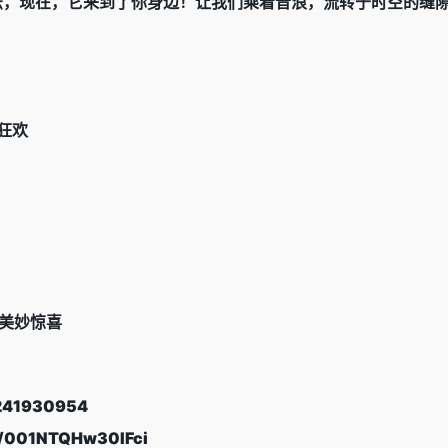
法，现在，它来到了你身边！让我们乘着音浪，流转于时空的缝
夏日狂欢
 绽放美妙惊喜
=241930954
il/001NTQHw30IFci