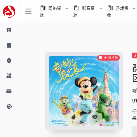
网络资
影音资
游戏资
源
源
源
无损音乐
群
9
标
黑
11
12