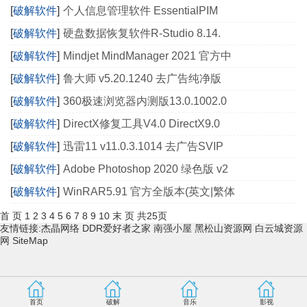
[
破解软件
]
个人信息管理软件 EssentialPIM
[
破解软件
]
硬盘数据恢复软件R-Studio 8.14.
[
破解软件
]
Mindjet MindManager 2021 官方中
[
破解软件
]
鲁大师 v5.20.1240 去广告纯净版
[
破解软件
]
360极速浏览器内测版13.0.1002.0
[
破解软件
]
DirectX修复工具V4.0 DirectX9.0
[
破解软件
]
迅雷11 v11.0.3.1014 去广告SVIP
[
破解软件
]
Adobe Photoshop 2020 绿色版 v2
[
破解软件
]
WinRAR5.91 官方全版本(英文|繁体
首 页
1
2
3
4
5
6
7
8
9
10
末 页
共25页
友情链接:
杰晶网络
DDR爱好者之家
南强小屋
黑松山资源网
白云城资源
网
SiteMap
首页
破解
音乐
影视