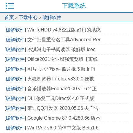
下载系统
首页
下载中心
破解软件
>
>
[
破解软件
]
WinToHDD v4.8企业版 好用的系统
[
破解软件
]
文件批量重命名工具Advanced Ren
[
破解软件
]
冰淇淋电子书阅读器 破解版 Icec
[
破解软件
]
Office2021专业增强预览版【离线
[
破解软件
]
图片去水印软件 照片橡皮擦 InPi
[
破解软件
]
火狐浏览器 Firefox v83.0.0 便携
[
破解软件
]
音乐播放器Foobar2000 v1.6.2 正
[
破解软件
]
DLL修复工具DirectX 4.0 正式版
[
破解软件
]
豪迪QQ群发器 2020.05.06 去广告
[
破解软件
]
Google Chrome 87.0.4280.66 版本
[
破解软件
]
WinRAR v6.0 简体中文版 Beta1 6