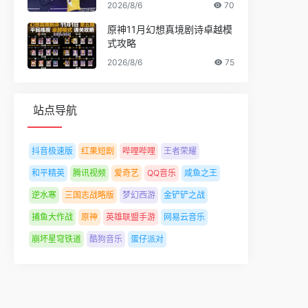
2026/8/6
70
原神11月幻想真境剧诗卓越模
式攻略
2026/8/6
75
站点导航
抖音极速版
红果短剧
哔哩哔哩
王者荣耀
和平精英
腾讯视频
爱奇艺
QQ音乐
咸鱼之王
逆水寒
三国志战略版
梦幻西游
金铲铲之战
捕鱼大作战
原神
英雄联盟手游
网易云音乐
崩坏星穹铁道
酷狗音乐
蛋仔派对