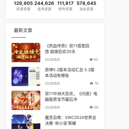
129,905
244,626
111,817
578,645
影音资源
技术资源
软件资源
站长资源
最新文章
《热血传奇》双11感恩回
馈 超值狂欢30天
2026/8/6
63
原神5.2版本活动汇总 5.2版
本活动有哪些
2026/8/6
79
双11中洲大狂欢，《问道》电
脑版奇宝节最后冲
2026/8/6
39
魔灵召唤：SWC2024世界总
决赛 ‘命小宝’荣耀