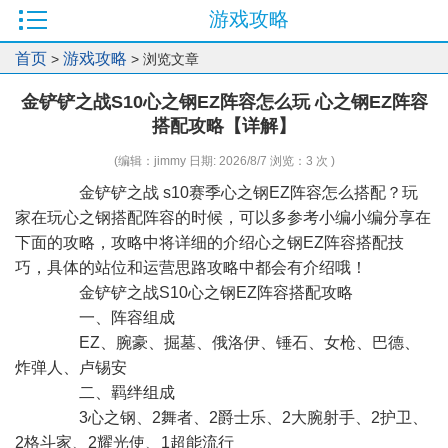
游戏攻略
首页
游戏攻略
>
> 浏览文章
金铲铲之战S10心之钢EZ阵容怎么玩 心之钢EZ阵容
搭配攻略【详解】
(编辑：jimmy 日期: 2026/8/7 浏览：3 次 )
金铲铲之战 s10赛季心之钢EZ阵容怎么搭配？玩
家在玩心之钢搭配阵容的时候，可以多参考小编小编分享在
下面的攻略，攻略中将详细的介绍心之钢EZ阵容搭配技
巧，具体的站位和运营思路攻略中都会有介绍哦！
金铲铲之战S10心之钢EZ阵容搭配攻略
一、阵容组成
EZ、腕豪、掘墓、俄洛伊、锤石、女枪、巴德、
炸弹人、卢锡安
二、羁绊组成
3心之钢、2舞者、2爵士乐、2大腕射手、2护卫、
2格斗家、2耀光使、1超能流行