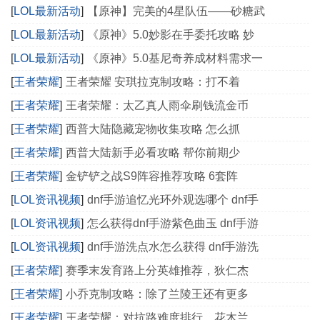
[
LOL最新活动
]
【原神】完美的4星队伍——砂糖武
[
LOL最新活动
]
《原神》5.0妙影在手委托攻略 妙
[
LOL最新活动
]
《原神》5.0基尼奇养成材料需求一
[
王者荣耀
]
王者荣耀 安琪拉克制攻略：打不着
[
王者荣耀
]
王者荣耀：太乙真人雨伞刷钱流金币
[
王者荣耀
]
西普大陆隐藏宠物收集攻略 怎么抓
[
王者荣耀
]
西普大陆新手必看攻略 帮你前期少
[
王者荣耀
]
金铲铲之战S9阵容推荐攻略 6套阵
[
LOL资讯视频
]
dnf手游追忆光环外观选哪个 dnf手
[
LOL资讯视频
]
怎么获得dnf手游紫色曲玉 dnf手游
[
LOL资讯视频
]
dnf手游洗点水怎么获得 dnf手游洗
[
王者荣耀
]
赛季末发育路上分英雄推荐，狄仁杰
[
王者荣耀
]
小乔克制攻略：除了兰陵王还有更多
[
王者荣耀
]
王者荣耀：对抗路难度排行，花木兰