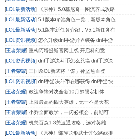
[
LOL最新活动
]
《原神》5.0基尼奇一图流养成攻略
[
LOL最新活动
]
5.1版本up池角色一览，新版本角色
[
LOL最新活动
]
5.1版本新任务介绍，V5.1新任务有
[
LOL资讯视频
]
怎么升级dnf手游异界装备 dnf手游
[
王者荣耀
]
重构阿塔提斯官网上线 开启科幻竞
[
LOL资讯视频
]
dnf手游决斗币怎么兑换 dnf手游决
[
王者荣耀
]
三国杀OL新武将「谋」孙坚热血登
[
LOL资讯视频
]
dnf手游决斗币在哪获得 dnf手游快
[
王者荣耀
]
敢达争锋对决全新10月超限定机体
[
王者荣耀
]
上限最高的四大英雄，无一不是天花
[
王者荣耀
]
小乔全面教学，一闪必须会，前期可
[
王者荣耀
]
机关百炼1-3关速通攻略，选对英雄
[
LOL最新活动
]
《原神》部族龙形武士讨伐路线推