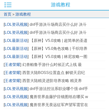
游戏教程
首页
游戏教程
>
[
LOL资讯视频
]
dnf手游决斗场商店买什么好 决斗
[
LOL资讯视频
]
dnf手游决斗场商店买什么好 决斗
[
LOL最新活动
]
【原神】V5.0攻略 | 超简单的圣遗
[
LOL最新活动
]
【原神】V5.0角色攻略 | 千织培养
[
LOL最新活动
]
【原神】V5.0攻略 | 林尼攻略一图
[
王者荣耀
]
幻兽帕鲁手游什么时候正式上线 最
[
王者荣耀
]
西普大陆BOSS位置盘点 解锁天启纪
[
王者荣耀
]
西普大陆精灵进阶培养攻略 精灵养
[
LOL资讯视频
]
dnf手游法控法系职业哪个强 dnf手
[
LOL资讯视频
]
魔兽世界血藤护目镜图纸在哪买 w
[
LOL资讯视频
]
魔兽世界无畏远征军声望军需官在